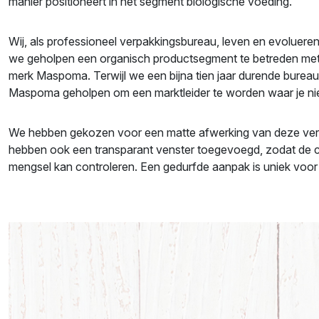
manier positioneert in het segment biologische voeding.
Wij, als professioneel verpakkingsbureau, leven en evoluere
we geholpen een organisch productsegment te betreden met
merk Maspoma. Terwijl we een bijna tien jaar durende burea
Maspoma geholpen om een marktleider te worden waar je ni
We hebben gekozen voor een matte afwerking van deze verp
hebben ook een transparant venster toegevoegd, zodat de co
mengsel kan controleren. Een gedurfde aanpak is uniek voor 