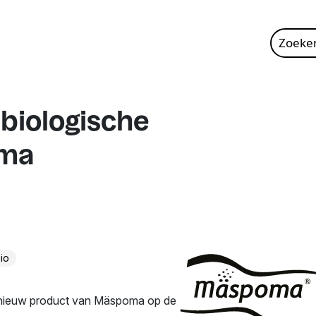
Zoeke
naar:
 biologische
oma
io
ieuw product van Mäspoma op de juiste