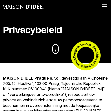
Privacybeleid
MAISON D IDEE Prague s.r.o.
, gevestigd aan V Chotejně
765/15, Hostivař, 102 00 Praag, Tsjechische Republiek,
KvK-nummer: 06100341 (hierna “MAISON D’IDÉE”, “wij”
of “verwerkingsverantwoordelijke”), respecteert uw
privacy en verbindt zich ertoe uw persoonsgegevens te
beschermen in overeenstemming met de toepasselijke
wetgeving, in het bijzonder Verordening (EU) 2016/679