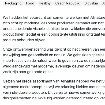
Packaging
Food
Healthy
Czech Republic
Slovakia
A
We hadden het voorrecht om samen te werken met Allnature
zich richt op moderne, gezonde producten gemaakt van natuu
onderscheidende visuele identiteit te ontwikkelen die eenvou
productlijnen, zodat er een consistente uitstraling ontstaat t
product behouden blijven.
Onze ontwerpbenadering was gericht op het creëren van een visu
toewijding aan gezondheid en natuur. We gebruikten speels
imperfecties van de natuur weer te geven en zo de natuurlijke 
werd aangevuld met moderne, levendige kleuren om hedend
zoek zijn naar gezonde opties.
Gezien het brede assortiment van Allnature hebben we het 
algemene merkconcept, terwijl we rekening hielden met de t
van individuele producten. Dit vereiste nauwe samenwerking
designelementen nauwkeurig werden gereproduceerd op vers