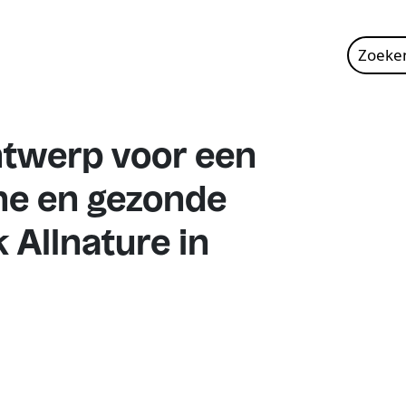
Zoeke
naar:
ntwerp voor een
ne en gezonde
 Allnature in