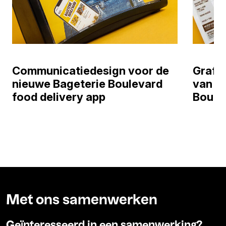
Communicatiedesign voor de
Grafi
nieuwe Bageterie Boulevard
van d
food delivery app
Boule
Met ons samenwerken
Geïnteresseerd in een samenwerking?