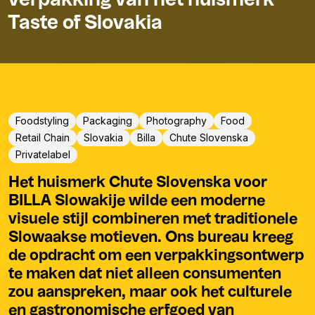
verpakking van het huismerk
Taste of Slovakia
Foodstyling
Packaging
Photography
Food
Retail Chain
Slovakia
Billa
Chute Slovenska
Privatelabel
Het huismerk Chute Slovenska voor
BILLA Slowakije wilde een moderne
visuele stijl combineren met traditionele
Slowaakse motieven. Ons bureau kreeg
de opdracht om een verpakkingsontwerp
te maken dat niet alleen consumenten
zou aanspreken, maar ook het culturele
en gastronomische erfgoed van