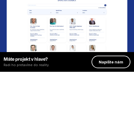
Máte projekt v hlave?
Napíšte nám
Radi ho pretavíme do reality.